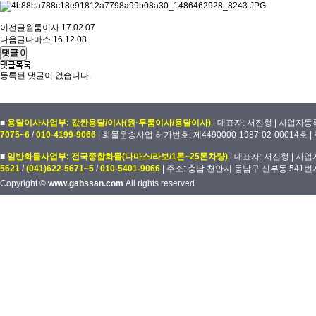
이전글
원룸이사
17.02.07
다음글
다마스
16.12.08
댓글
0
댓글목록
등록된 댓글이 없습니다.
■
용달이사사업부: 값싼용달/이사(원·투룸이사/용달이사)
| 대표자: 서진형 | 사업자등록번
7075~6
/
010-4199-9066
| 화물운송사업 허가번호: 제4490000-1987-02-00014호
■
일반화물사업부: 전국종합화물(다마스/라보/1톤~25톤차량)
| 대표자: 서진형 | 사업자
5621
/
(041)622-5671~5
/
010-5401-9066
| 주소: 충남 천안시 동남구 신부동 541번
Copyright ©
www.gabssan.com
All rights reserved.