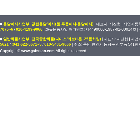
■
용달이사사업부: 값싼용달/이사(원·투룸이사/용달이사)
| 대표자: 서진형 | 사업자등록번
7075~6
/
010-4199-9066
| 화물운송사업 허가번호: 제4490000-1987-02-00014호
■
일반화물사업부: 전국종합화물(다마스/라보/1톤~25톤차량)
| 대표자: 서진형 | 사업자
5621
/
(041)622-5671~5
/
010-5401-9066
| 주소: 충남 천안시 동남구 신부동 541번
Copyright ©
www.gabssan.com
All rights reserved.