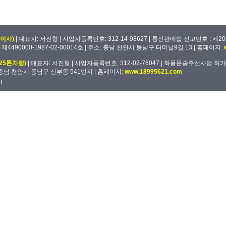
이사)
| 대표자: 서진형 | 사업자등록번호: 312-14-98627 | 통신판매업 신고번호 : 제201
4490000-1987-02-00014호 | 주소: 충남 천안시 동남구 터미널9길 13 | 홈페이지:
25톤차량)
| 대표자: 서진형 | 사업자등록번호: 312-02-76047 | 화물운송주선사업 허가번호:제
 충남 천안시 동남구 신부동 541번지 | 홈페이지:
www.18995621.com
d.