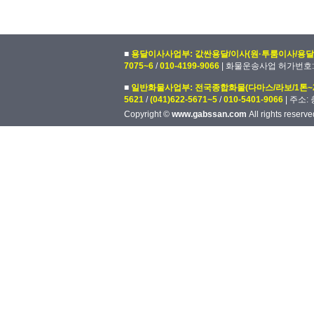
■
용달이사사업부: 값싼용달/이사(원·투룸이사/용달
7075~6
/
010-4199-9066
| 화물운송사업 허가번호: 제
■
일반화물사업부: 전국종합화물(다마스/라보/1톤~
5621
/
(041)622-5671~5
/
010-5401-9066
| 주소:
Copyright ©
www.gabssan.com
All rights reserve