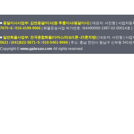
■
용달이사사업부: 값싼용달/이사(원·투룸이사/용달이사)
| 대표자: 서진형 | 사업자등록번
7075~6
/
010-4199-9066
| 화물운송사업 허가번호: 제4490000-1987-02-00014호
■
일반화물사업부: 전국종합화물(다마스/라보/1톤~25톤차량)
| 대표자: 서진형 | 사업자
5621
/
(041)622-5671~5
/
010-5401-9066
| 주소: 충남 천안시 동남구 신부동 541번
Copyright ©
www.gabssan.com
All rights reserved.